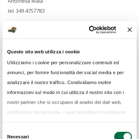
Antonella Maia
tel. 349.4757783
antonellamaia.ufficiostampa@gmail.com
press@antonellamaia.com
Questo sito web utilizza i cookie
Utilizziamo i cookie per personalizzare contenuti ed
INFO
annunci, per fornire funzionalità dei social media e per
Data: dal 2 al 10 ottobre 2021
analizzare il nostro traffico. Condividiamo inoltre
Luogo: Fiere di Parma, viale delle esposizioni 393/a
informazioni sul modo in cui utilizza il nostro sito con i
Orario: 10-19
nostri partner che si occupano di analisi dei dati web,
www.mercanteinfiera.it
pubblicità e social media, i quali potrebbero combinarle
con altre informazioni che ha fornito loro o che hanno
Selezione
raccolto dal suo utilizzo dei loro servizi.
Cookie Policy.
Necessari
del