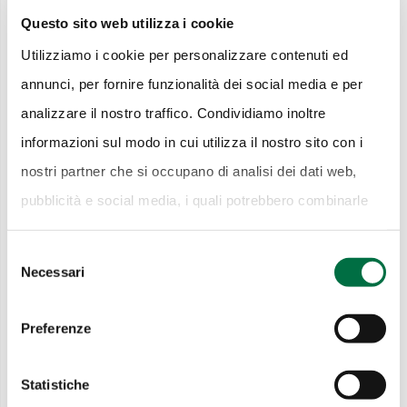
Questo sito web utilizza i cookie
Tipografia divina, a
Utilizziamo i cookie per personalizzare contenuti ed
Mercanteinfiera in mostra la
annunci, per fornire funzionalità dei social media e per
Bibbia: storia di un libro
analizzare il nostro traffico. Condividiamo inoltre
infinito
informazioni sul modo in cui utilizza il nostro sito con i
17 Giugno 2025
nostri partner che si occupano di analisi dei dati web,
pubblicità e social media, i quali potrebbero combinarle
A Mercanteinfiera la
con altre informazioni che ha fornito loro o che hanno
bellezza italiana conquista
Selezione
raccolto dal suo utilizzo dei loro servizi.
Cookie Policy.
buyer internazionali e nuove
Necessari
del
generazioni, il salone chiude
consenso
con 55.000 presenze
Preferenze
17 Marzo 2025
Statistiche
Ribelle, iconico, immortale: