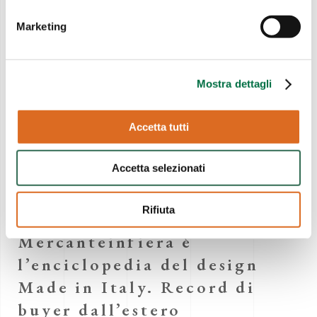
Mercanteinfiera rende
Marketing
omaggio ai 90 anni del mito
Elvis Presley
7 Marzo 2025
Mostra dettagli
Perdersi tra Elvis, Pinocchio
Accetta tutti
e chiavi antiche
Mercanteinfiera labirinto di
Accetta selezionati
arte e ingegno
30 Dicembre 2024
Rifiuta
Mercanteinfiera è
l’enciclopedia del design
Made in Italy. Record di
buyer dall’estero