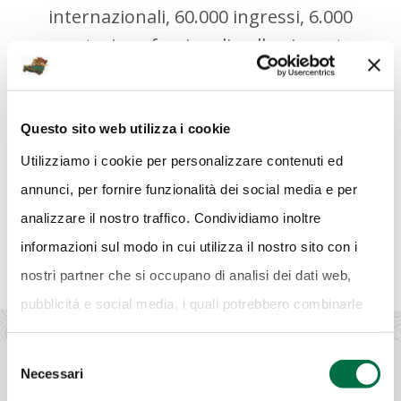
internazionali, 60.000 ingressi, 6.000
operatori professionali nelle giornate a
loro riservate.
Questo sito web utilizza i cookie
COMPILA IL FORM PER ESPORRE A
Utilizziamo i cookie per personalizzare contenuti ed
MERCANTEINFIERA
annunci, per fornire funzionalità dei social media e per
analizzare il nostro traffico. Condividiamo inoltre
informazioni sul modo in cui utilizza il nostro sito con i
nostri partner che si occupano di analisi dei dati web,
pubblicità e social media, i quali potrebbero combinarle
con altre informazioni che ha fornito loro o che hanno
Selezione
raccolto dal suo utilizzo dei loro servizi.
Cookie Policy.
Necessari
del
consenso