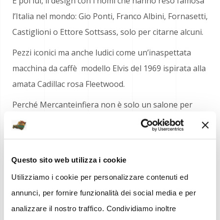
E poi lui, il design con i nomi che hanno reso famosa
l’Italia nel mondo: Gio Ponti, Franco Albini, Fornasetti,
Castiglioni o Ettore Sottsass, solo per citarne alcuni.
Pezzi iconici ma anche ludici come un’inaspettata
macchina da caffè modello Elvis del 1969 ispirata alla
amata Cadillac rosa Fleetwood.
Perché Mercanteinfiera non è solo un salone per
effettuare acquisti ma un luogo della curiosità e della
memoria per progettare emozioni.
Questo sito web utilizza i cookie
_________________________
Utilizziamo i cookie per personalizzare contenuti ed
annunci, per fornire funzionalità dei social media e per
UFFICIO STAMPA:
analizzare il nostro traffico. Condividiamo inoltre
Antonella Maia