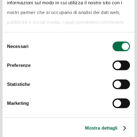
informazioni sul modo in cui utilizza il nostro sito con i
Ufficio Stampa Mercanteinfiera
nostri partner che si occupano di analisi dei dati web,
Tel: +39 3494757783
pubblicità e social media, i quali potrebbero combinarle
press@antonellamaia.com
con altre informazioni che ha fornito loro o che hanno
www.antonellamaia.com
Selezione
raccolto dal suo utilizzo dei loro servizi.
Cookie Policy.
Necessari
del
consenso
Preferenze
Statistiche
Marketing
MIF Primavera 2021 - Mercanteinfiera
Primavera si sposta a maggio o giugno
Mostra dettagli