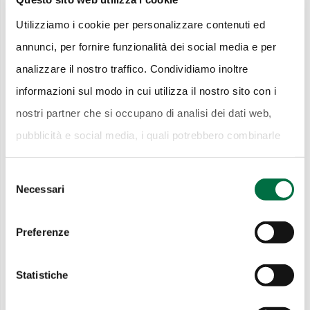
pubblica italiana
13 Luglio 2026
Utilizziamo i cookie per personalizzare contenuti ed
Ricami di Storia: il
annunci, per fornire funzionalità dei social media e per
Fazzoletto tra moda,
analizzare il nostro traffico. Condividiamo inoltre
memoria e galateo
informazioni sul modo in cui utilizza il nostro sito con i
13 Luglio 2026
nostri partner che si occupano di analisi dei dati web,
pubblicità e social media, i quali potrebbero combinarle
Lucio Dalla: vita e musica
con altre informazioni che ha fornito loro o che hanno
9 Febbraio 2026
Selezione
raccolto dal suo utilizzo dei loro servizi.
Cookie Policy.
Gli accessori della vittoria:
Necessari
del
premi, ornamenti e sport
consenso
5 Febbraio 2026
Preferenze
Dentro Happy Days
Statistiche
2 Febbraio 2026