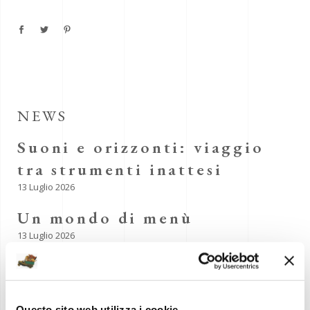
NEWS
Suoni e orizzonti: viaggio
tra strumenti inattesi
13 Luglio 2026
Un mondo di menù
13 Luglio 2026
“Pronto chi parla?”
L’evoluzione della telefonia
Questo sito web utilizza i cookie