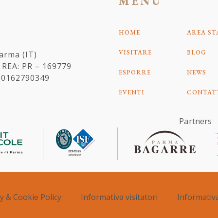
MENU
HOME
AREA S
VISITARE
BLOG
Parma (IT)
– REA: PR – 169779
ESPORRE
NEWS
a 00162790349
EVENTI
CONTAT
Partners
y & Cookie Policy
Informativa visitatori
Informativ