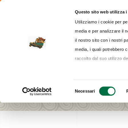
dalle 10.00 alle 19.00
Via delle Esposizioni, 393 - 43126 Parma
Questo sito web utilizza i
Utilizziamo i cookie per pe
media e per analizzare il n
VISITARE
ESPORRE
EV
il nostro sito con i nostri 
media, i quali potrebbero 
raccolto dal suo utilizzo de
OTTOBRE 2021
Selezione
Necessari
del
consenso