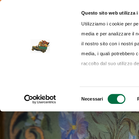
from 10.00 to 19.00
Via delle Esposizioni, 393 - 43126 Parma
Questo sito web utilizza i
Utilizziamo i cookie per pe
media e per analizzare il n
VISITING
EXHIBIT
EVE
il nostro sito con i nostri 
media, i quali potrebbero 
raccolto dal suo utilizzo de
Selezione
Necessari
del
consenso