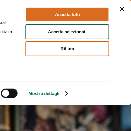
Parma
Follow us:
Accetta tutti
ial
Accetta selezionati
tilizza
EN
TICKETS
Rifiuta
Mostra dettagli