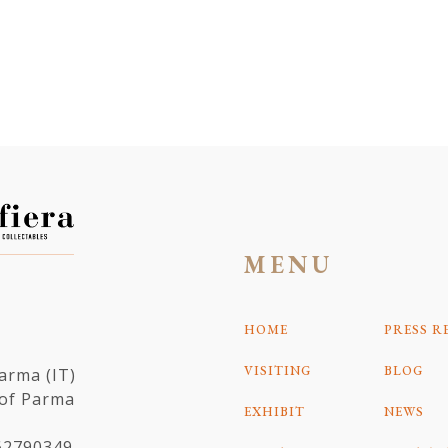
MENU
HOME
PRESS R
VISITING
BLOG
Parma (IT)
 of Parma
EXHIBIT
NEWS
162790349