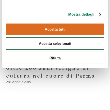
21 Gennaio 2019
Giochi e giocattoli del
Mostra dettagli
passato: la collezione
privata di Gianni
Accetta tutti
Marangoni.
22 Gennaio 2019
Accetta selezionati
Tra i tesori dell’Accademia
Rifiuta
Nazionale di Belle Arti, da
oltre 260 anni scrigno di
cultura nel cuore di Parma
28 Gennaio 2019