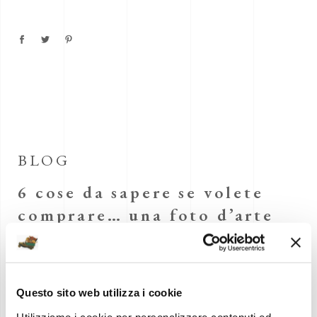
BLOG
6 cose da sapere se volete
comprare… una foto d’arte
30 Agosto 2017
MERCANTEINAUTO
OSPITA LA FIAT 1100 DEI
Questo sito web utilizza i cookie
SEGRETI