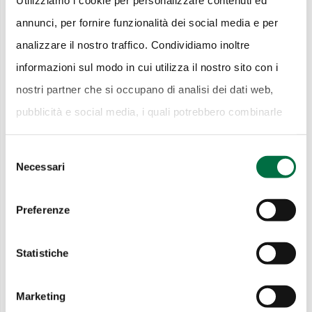
Utilizziamo i cookie per personalizzare contenuti ed
10 Dicembre 2018
annunci, per fornire funzionalità dei social media e per
Parma: città da scoprire, tra
analizzare il nostro traffico. Condividiamo inoltre
monumenti, musica e
informazioni sul modo in cui utilizza il nostro sito con i
riconoscimenti UNESCO.
nostri partner che si occupano di analisi dei dati web,
19 Dicembre 2018
pubblicità e social media, i quali potrebbero combinarle
A Mamiano di Traversetolo
con altre informazioni che ha fornito loro o che hanno
Selezione
con il direttore scientifico
raccolto dal suo utilizzo dei loro servizi.
Cookie Policy.
Necessari
del
della Fondazione Magnani
consenso
Rocca
Preferenze
17 Gennaio 2019
La Fondazione Arturo
Statistiche
Toscanini, un fiore
all’occhiello di Parma
Marketing