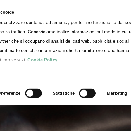
3-11 October 2026 | Fiere di 
 cookie
rsonalizzare contenuti ed annunci, per fornire funzionalità dei soc
ostro traffico. Condividiamo inoltre informazioni sul modo in cui u
NTS
NEWS
PRESS AREA
CONTACT US
TICKETS
IT
partner che si occupano di analisi dei dati web, pubblicità e social
combinarle con altre informazioni che ha fornito loro o che hanno
i loro servizi.
Cookie Policy.
Preferenze
Statistiche
Marketing