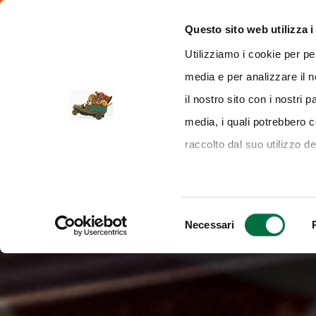
from 10.00 to 19.00
Via delle Esposizioni, 393 - 43126 Parma
Questo sito web utilizza i
Utilizziamo i cookie per pe
media e per analizzare il n
VISITING
EXHIBIT
EVE
il nostro sito con i nostri 
media, i quali potrebbero 
raccolto dal suo utilizzo de
Selezione
Necessari
del
consenso